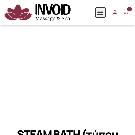
0
STEAM BATH (τύπου