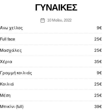
ΓΥΝΑΙΚΕΣ
10 Μαΐου, 2022
Άνω χείλος
9€
Full face
25€
Μασχάλες
25€
Χέρια
35€
Γραμμή κοιλιάς
9€
Κοιλιά
25€
Μέση
25€
Μπικίνι (full)
39€