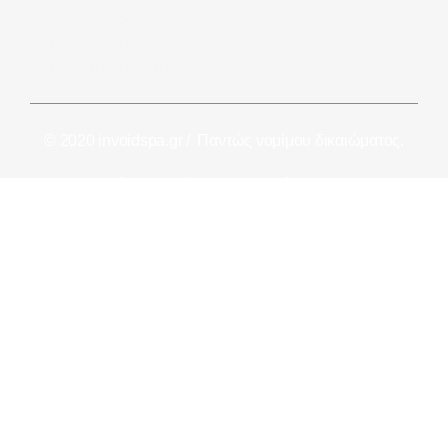
ΑΦΜ: 801985889
ΔΟΥ: ΠΕΡΙΣΤΕΡΙ
ΓΕΜΗ: 167618901000
© 2020 invoidspa.gr / Παντώς νομίμου δικαιώματος.
Κατασκευή και Συντήρηση ιστοσελίδας
Websites4u
Πολιτική απορρήτου
Όροι Χρήσης
Καριέρα