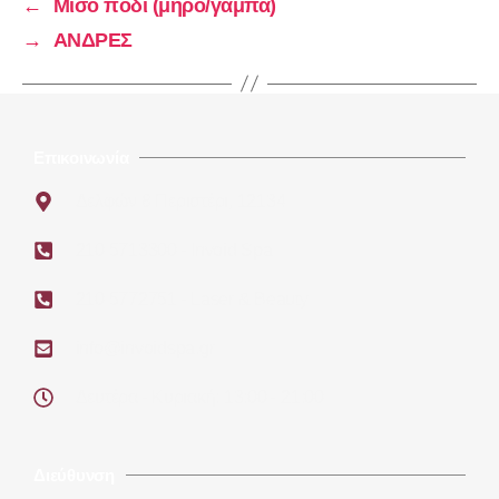
←
Μισό πόδι (μηρό/γάμπα)
→
ΑΝΔΡΕΣ
Επικοινωνία
Δελφών 8 Περιστέρι, 12134
210 5713300 - Invoid Spa
210 5772751 - Laser & Beauty
info@invoidspa.gr
Δευτέρα - Κυριακή: 13:00 - 21:00
Διεύθυνση