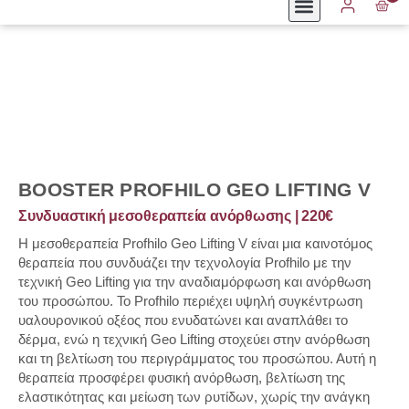
Αρχική
Massage & Spa
Laser & Beauty
Πακέτα
Δωροκάρτες
ΚΛΕΙΣΤΕ ΡΑΝΤΕΒΟΥ
Καριέρα
Ενέσιμες Μεσοθεραπείες & Booster
BOOSTER PROFHILO GEO LIFTING V
Συνδυαστική μεσοθεραπεία ανόρθωσης | 220€
Η μεσοθεραπεία Profhilo Geo Lifting V είναι μια καινοτόμος
θεραπεία που συνδυάζει την τεχνολογία Profhilo με την
τεχνική Geo Lifting για την αναδιαμόρφωση και ανόρθωση
του προσώπου. Το Profhilo περιέχει υψηλή συγκέντρωση
υαλουρονικού οξέος που ενυδατώνει και αναπλάθει το
δέρμα, ενώ η τεχνική Geo Lifting στοχεύει στην ανόρθωση
και τη βελτίωση του περιγράμματος του προσώπου. Αυτή η
θεραπεία προσφέρει φυσική ανόρθωση, βελτίωση της
ελαστικότητας και μείωση των ρυτίδων, χωρίς την ανάγκη