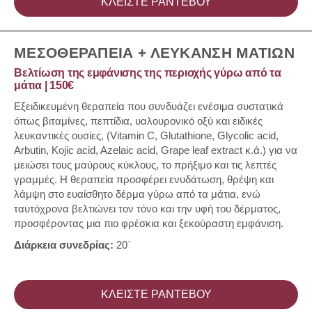
ΚΛΕΙΣΤΕ ΡΑΝΤΕΒΟΥ
ΜΕΣΟΘΕΡΑΠΕΙΑ + ΛΕΥΚΑΝΣΗ ΜΑΤΙΩΝ
Βελτίωση της εμφάνισης της περιοχής γύρω από τα
μάτια | 150€
Εξειδικευμένη θεραπεία που συνδυάζει ενέσιμα συστατικά
όπως βιταμίνες, πεπτίδια, υαλουρονικό οξύ και ειδικές
λευκαντικές ουσίες, (Vitamin C, Glutathione, Glycolic acid,
Arbutin, Kojic acid, Azelaic acid, Grape leaf extract κ.ά.) για να
μειώσει τους μαύρους κύκλους, το πρήξιμο και τις λεπτές
γραμμές. Η θεραπεία προσφέρει ενυδάτωση, θρέψη και
λάμψη στο ευαίσθητο δέρμα γύρω από τα μάτια, ενώ
ταυτόχρονα βελτιώνει τον τόνο και την υφή του δέρματος,
προσφέροντας μια πιο φρέσκια και ξεκούραστη εμφάνιση.
Διάρκεια συνεδρίας:
20΄
ΚΛΕΙΣΤΕ ΡΑΝΤΕΒΟΥ