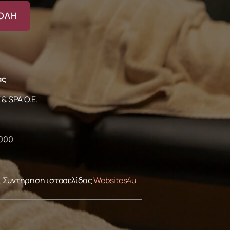
ας
& SPA O.E.
1000
ι Συντήρηση ιστοσελίδας
Websites4u