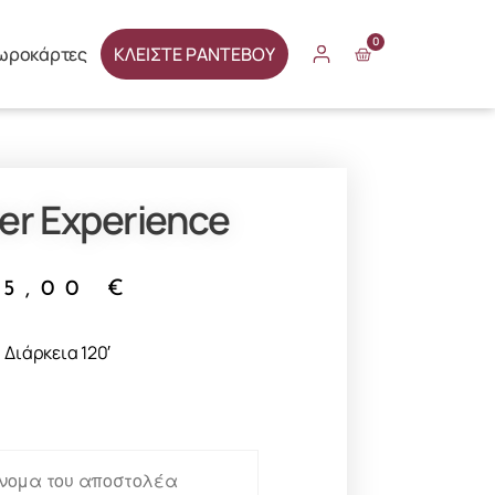
0
ωροκάρτες
ΚΛΕΙΣΤΕ ΡΑΝΤΕΒΟΥ
r Experience
65,00
€
Διάρκεια 120′