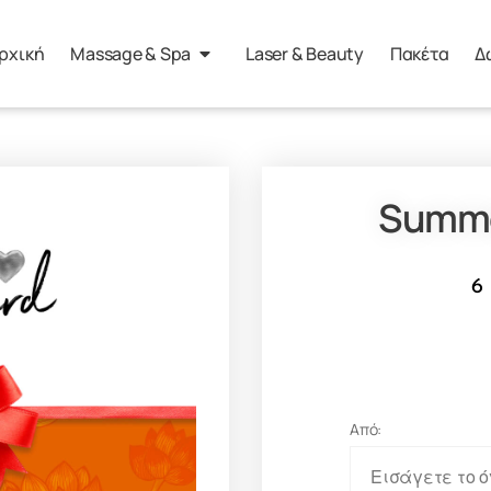
ρχική
Massage & Spa
Laser & Beauty
Πακέτα
Δ
Summe
Από: