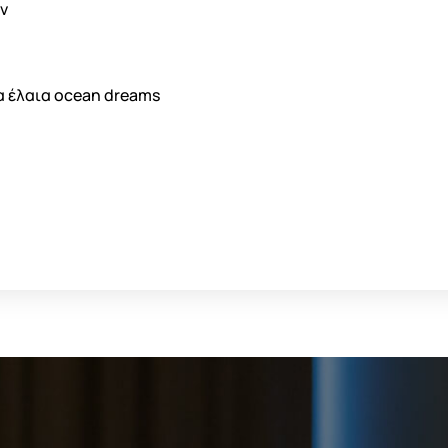
ν
α έλαια
ocean dreams