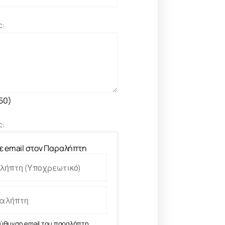
ς:
150)
ς:
ε email στον Παραλήπτη
εύθυνση email του παραλήπτη